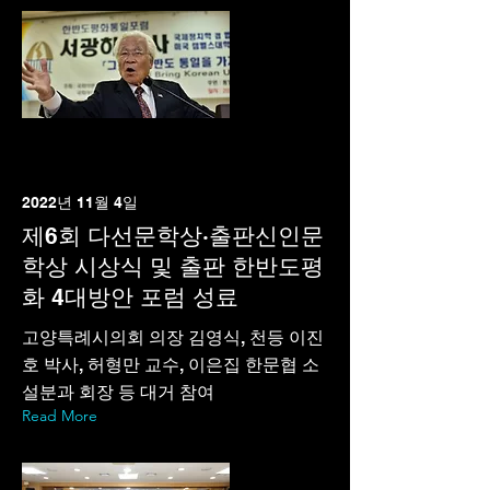
2022년 11월 4일
제6회 다선문학상·출판신인문
학상 시상식 및 출판 한반도평
화 4대방안 포럼 성료
고양특례시의회 의장 김영식, 천등 이진
호 박사, 허형만 교수, 이은집 한문협 소
설분과 회장 등 대거 참여
Read More